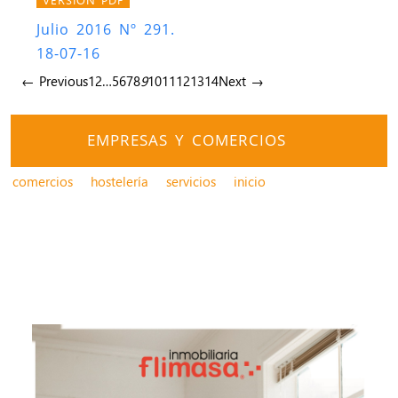
Julio 2016 Nº 291.
18-07-16
← Previous
1
2
…
5
6
7
8
9
10
11
12
13
14
Next →
EMPRESAS Y COMERCIOS
comercios
hostelería
servicios
inicio