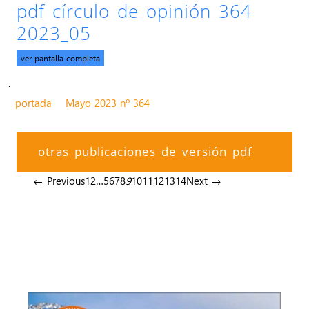
pdf círculo de opinión 364
2023_05
ver pantalla completa
.
portada
Mayo 2023 nº 364
otras publicaciones de versión pdf
← Previous
1
2
…
5
6
7
8
9
10
11
12
13
14
Next →