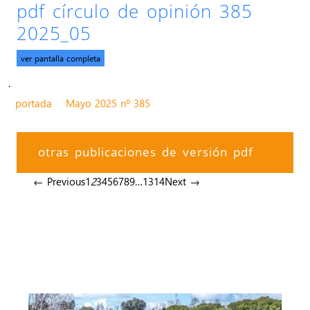
pdf círculo de opinión 385
2025_05
ver pantalla completa
.
portada
Mayo 2025 nº 385
otras publicaciones de versión pdf
← Previous
1
2
3
4
5
6
7
8
9
…
13
14
Next →