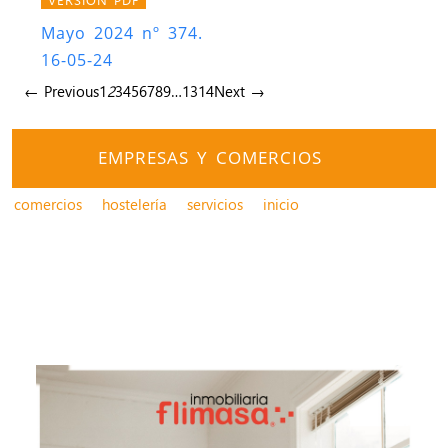
Mayo 2024 nº 374.
16-05-24
← Previous
1
2
3
4
5
6
7
8
9
…
13
14
Next →
EMPRESAS Y COMERCIOS
comercios
hostelería
servicios
inicio