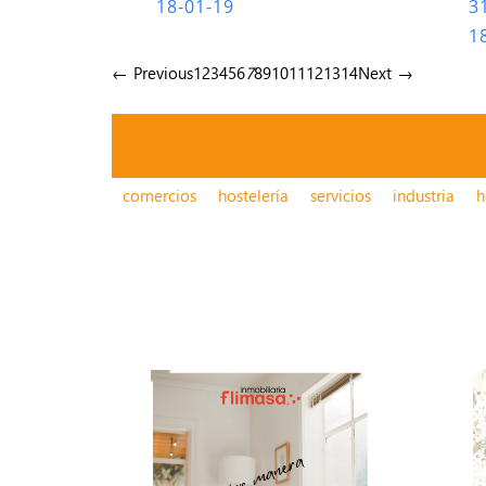
18-01-19
3
1
← Previous
1
2
3
4
5
6
7
8
9
10
11
12
13
14
Next →
comercios
hostelería
servicios
industria
h