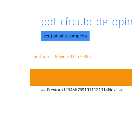
pdf círculo de op
ver pantalla completa
.
portada
Mayo 2025 nº 385
← Previous
1
2
3
4
5
6
7
8
9
10
11
12
13
14
Next →