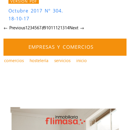
VERSIÓN PDF
Octubre 2017 Nº 304.
18-10-17
← Previous
1
2
3
4
5
6
7
8
9
10
11
12
13
14
Next →
EMPRESAS Y COMERCIOS
comercios
hostelería
servicios
inicio