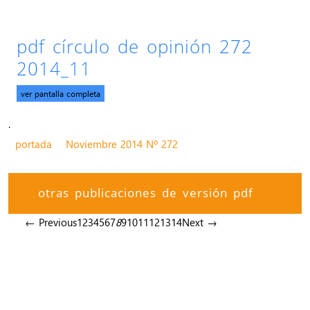
pdf círculo de opinión 272
2014_11
ver pantalla completa
.
portada
Noviembre 2014 Nº 272
otras publicaciones de versión pdf
← Previous
1
2
3
4
5
6
7
8
9
10
11
12
13
14
Next →