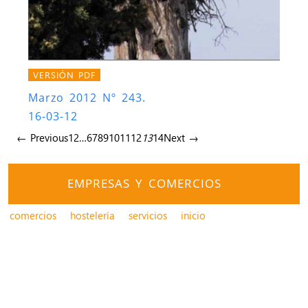
VERSIÓN PDF
Marzo 2012 Nº 243.
16-03-12
← Previous
1
2
…
6
7
8
9
10
11
12
13
14
Next →
EMPRESAS Y COMERCIOS
comercios
hostelería
servicios
inicio