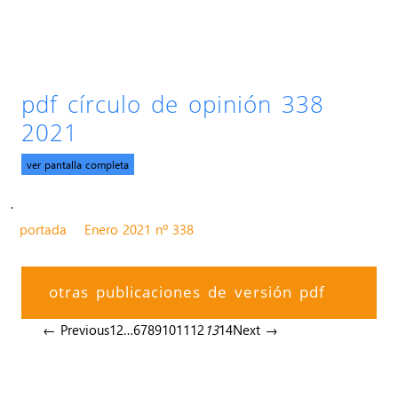
pdf círculo de opinión 338
2021
ver pantalla completa
.
portada
Enero 2021 nº 338
otras publicaciones de versión pdf
← Previous
1
2
…
6
7
8
9
10
11
12
13
14
Next →