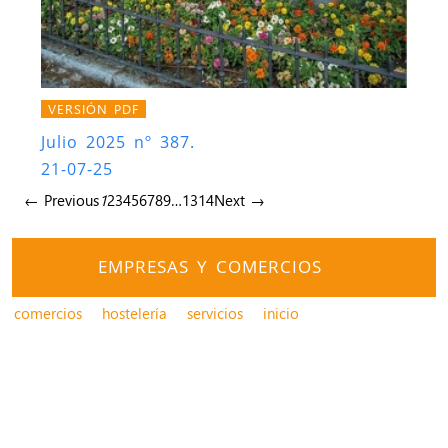
VERSIÓN PDF
Julio 2025 nº 387.
21-07-25
← Previous
1
2
3
4
5
6
7
8
9
…
13
14
Next →
EMPRESAS Y COMERCIOS
comercios
hostelería
servicios
inicio