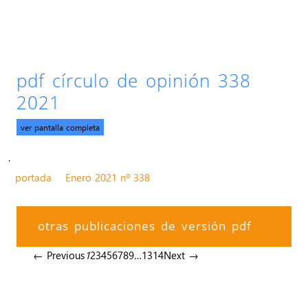
pdf círculo de opinión 338
2021
ver pantalla completa
.
portada
Enero 2021 nº 338
otras publicaciones de versión pdf
← Previous
1
2
3
4
5
6
7
8
9
…
13
14
Next →