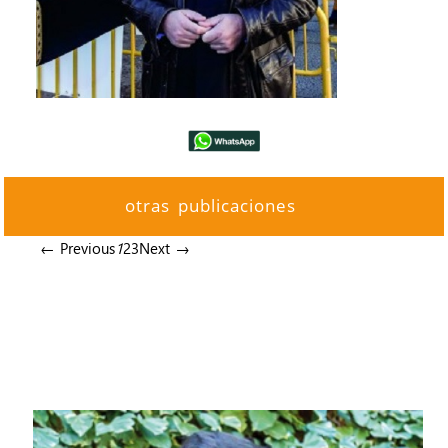
otras publicaciones
← Previous
1
2
3
Next →