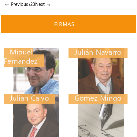
← Previous
1
2
3
Next →
FIRMAS
Miguel
Julián Navarro
Fernandez
Julian Calvo
Gómez Mingo