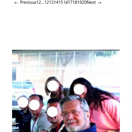
← Previous
1
2
…
12
13
14
15
16
17
18
19
20
Next →