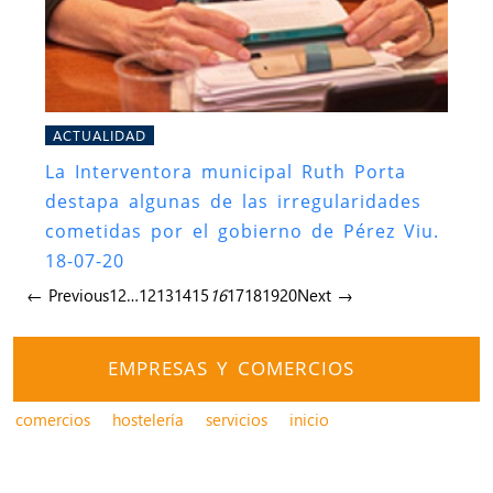
ACTUALIDAD
La Interventora municipal Ruth Porta
destapa algunas de las irregularidades
cometidas por el gobierno de Pérez Viu.
18-07-20
← Previous
1
2
…
12
13
14
15
16
17
18
19
20
Next →
EMPRESAS Y COMERCIOS
comercios
hostelería
servicios
inicio