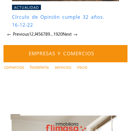
ACTUALIDAD
Círculo de Opinión cumple 32 años.
16-12-22
← Previous
1
2
3
4
5
6
7
8
9
…
19
20
Next →
EMPRESAS Y COMERCIOS
comercios
hostelería
servicios
inicio