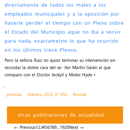
directamente de todos los males a los
empleados municipales y a la oposición por
hacerle perder el tiempo con un Pleno sobre
el Estado del Municipio aque no iba a servir
para nada, exactametne lo que ha ocurrido
en los últimos trece Plenos.
Pero la señora Ruiz no quiso terminar su intervención sin
recordar la doble cara del se- ñor Martín Galán al que
comparó con el Doctor Jeckyll y Mister Hyde •
.
portada
Febrero 2022 nº 350
Revista
otras publicaciones de actualidad
← Previous
1
2
3
4
5
6
7
8
9
…
19
20
Next →