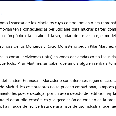
s
como Espinosa de los Monteros cuyo comportamiento era reprobabl
movían tenía consecuencias perjudiciales para muchas partes: comp
 función pública, la fiscalidad, la seguridad de los vecinos, el mode
spinosa de los Monteros y Rocío Monasterio según Pilar Martínez y 
, a construir viviendas (lofts) en zonas declaradas como industriale
 que luchó Pilar Martínez, sin saber que un día alguien se iba a t
ita del tándem Espinosa – Monasterio son diferentes según el caso
58 de Madrid, los compradores no se pueden empadronar, tampoco p
ento les puede desalojar por un uso indebido del edificio, hay fal
para el desarrollo económico y la generación de empleo de la prop
r, hay fraude de ley. Se trata de una nave de uso industrial que f