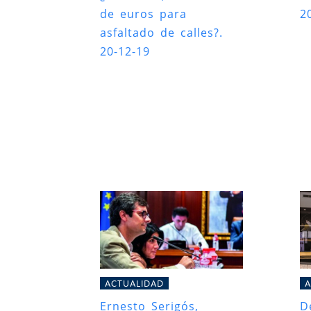
de euros para
2
asfaltado de calles?.
20-12-19
ACTUALIDAD
A
Ernesto Serigós,
D