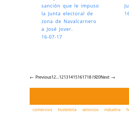
sanción que le impuso
Ju
la Junta electoral de
1
zona de Navalcarnero
a José Jover.
16-07-17
← Previous
1
2
…
12
13
14
15
16
17
18
19
20
Next →
comercios
hostelería
servicios
industria
h