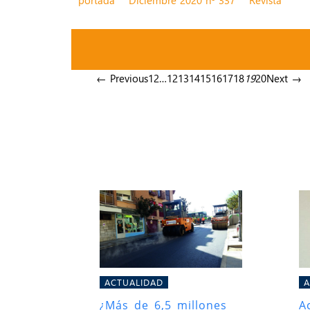
← Previous
1
2
…
12
13
14
15
16
17
18
19
20
Next →
ACTUALIDAD
A
¿Más de 6,5 millones
A