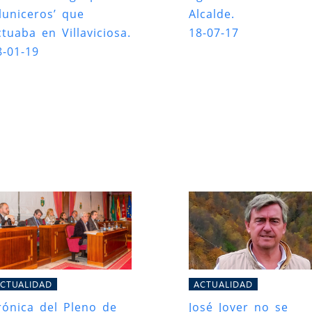
aluniceros’ que
Alcalde.
ctuaba en Villaviciosa.
18-07-17
8-01-19
CTUALIDAD
ACTUALIDAD
rónica del Pleno de
José Jover no se