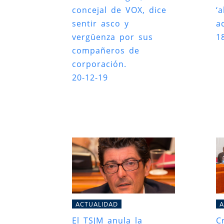
concejal de VOX, dice
‘
sentir asco y
a
vergüenza por sus
1
compañeros de
corporación.
20-12-19
ACTUALIDAD
A
El TSJM anula la
C