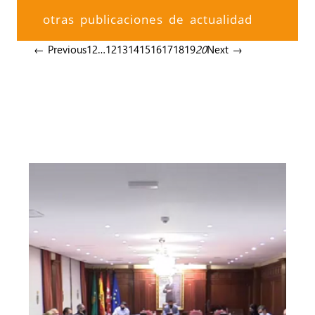
otras publicaciones de actualidad
← Previous
1
2
…
12
13
14
15
16
17
18
19
20
Next →