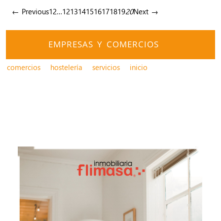
← Previous
1
2
…
12
13
14
15
16
17
18
19
20
Next →
EMPRESAS Y COMERCIOS
comercios
hostelería
servicios
inicio