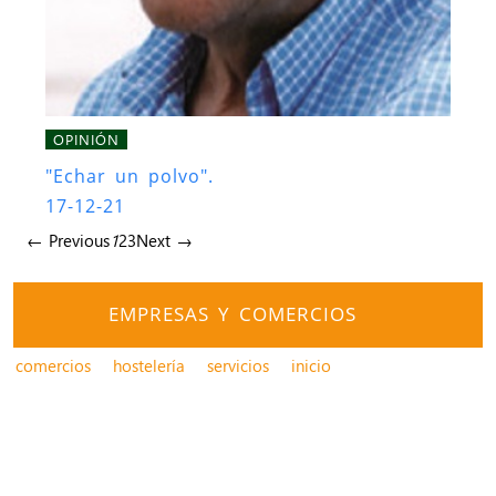
OPINIÓN
"Echar un polvo".
17-12-21
← Previous
1
2
3
Next →
EMPRESAS Y COMERCIOS
comercios
hostelería
servicios
inicio