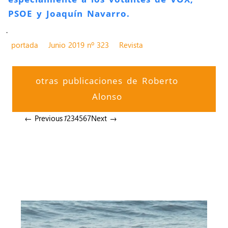
PSOE y Joaquín Navarro.
.
portada
Junio 2019 nº 323
Revista
otras publicaciones de Roberto
Alonso
← Previous
1
2
3
4
5
6
7
Next →