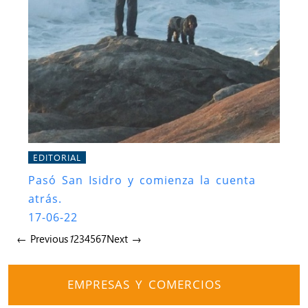
EDITORIAL
Pasó San Isidro y comienza la cuenta
atrás.
17-06-22
← Previous
1
2
3
4
5
6
7
Next →
EMPRESAS Y COMERCIOS