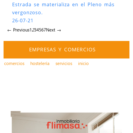
Estrada se materializa en el Pleno más
vergonzoso.
26-07-21
← Previous
1
2
3
4
5
6
7
Next →
EMPRESAS Y COMERCIOS
comercios
hostelería
servicios
inicio