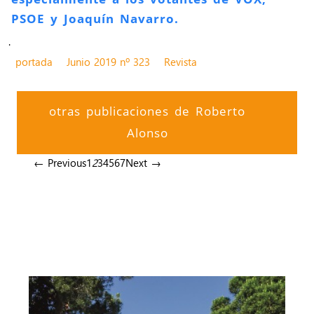
PSOE y Joaquín Navarro.
.
portada
Junio 2019 nº 323
Revista
otras publicaciones de Roberto
Alonso
← Previous
1
2
3
4
5
6
7
Next →