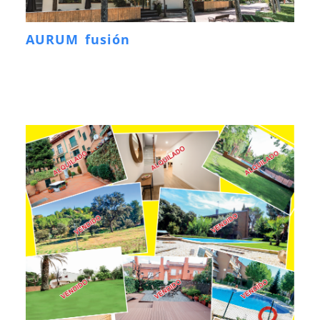
AURUM fusión