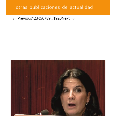
otras publicaciones de actualidad
← Previous
1
2
3
4
5
6
7
8
9
…
19
20
Next →