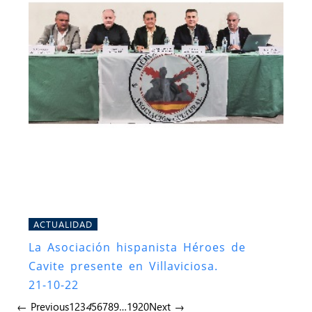
ACTUALIDAD
La Asociación hispanista Héroes de
Cavite presente en Villaviciosa.
21-10-22
← Previous
1
2
3
4
5
6
7
8
9
…
19
20
Next →