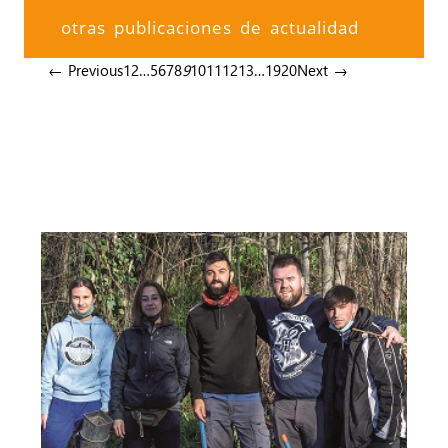
otras publicaciones de actualidad
← Previous
1
2
…
5
6
7
8
9
10
11
12
13
…
19
20
Next →