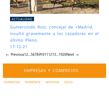
ACTUALIDAD
Gumersindo Ruiz, concejal de +Madrid,
insultó gravemente a los cazadores en el
último Pleno.
17-12-21
← Previous
1
2
…
5
6
7
8
9
10
11
12
13
…
19
20
Next →
EMPRESAS Y COMERCIOS
comercios
hostelería
servicios
inicio