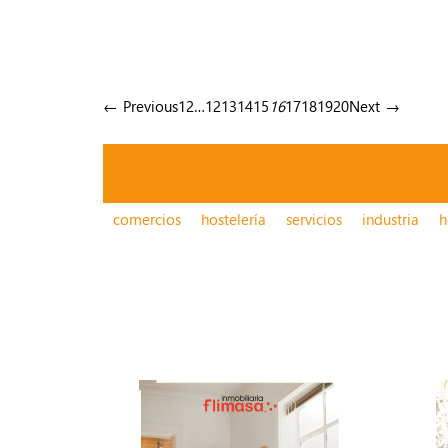
← Previous
1
2
…
12
13
14
15
16
17
18
19
20
Next →
comercios
hostelería
servicios
industria
h