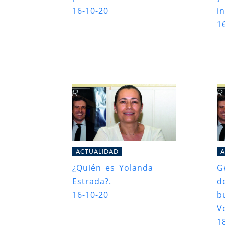
16-10-20
in
1
ACTUALIDAD
A
¿Quién es Yolanda
G
Estrada?.
d
16-10-20
b
V
1