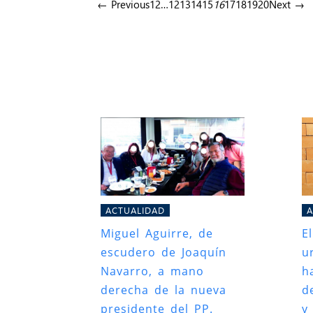
← Previous
1
2
…
12
13
14
15
16
17
18
19
20
Next →
ACTUALIDAD
A
Miguel Aguirre, de
E
escudero de Joaquín
u
Navarro, a mano
h
derecha de la nueva
d
presidente del PP.
y