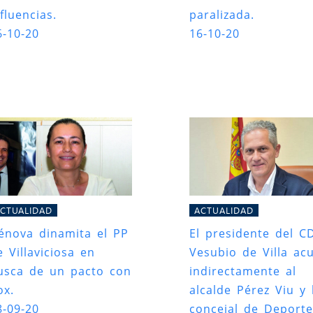
fluencias.
paralizada.
6-10-20
16-10-20
CTUALIDAD
ACTUALIDAD
énova dinamita el PP
El presidente del C
e Villaviciosa en
Vesubio de Villa ac
usca de un pacto con
indirectamente al
ox.
alcalde Pérez Viu y 
8-09-20
concejal de Deporte