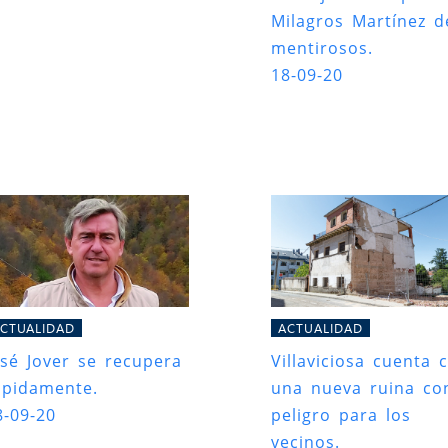
Milagros Martínez d
mentirosos.
18-09-20
CTUALIDAD
ACTUALIDAD
osé Jover se recupera
Villaviciosa cuenta 
ápidamente.
una nueva ruina co
8-09-20
peligro para los
vecinos.