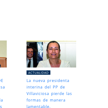
ACTUALIDAD
DE
La nueva presidenta
usa
interina del PP de
Villaviciosa pierde las
la
formas de manera
s
lamentable.