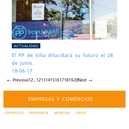
ACTUALIDAD
El PP de Villa dilucidará su futuro el 28
de junio.
18-06-17
← Previous
1
2
…
12
13
14
15
16
17
18
19
20
Next →
EMPRESAS Y COMERCIOS
comercios
hostelería
servicios
inicio