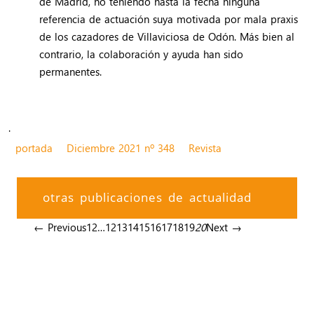
de Madrid, no teniendo hasta la fecha ninguna
referencia de actuación suya motivada por mala praxis
de los cazadores de Villaviciosa de Odón. Más bien al
contrario, la colaboración y ayuda han sido
permanentes.
.
portada
Diciembre 2021 nº 348
Revista
otras publicaciones de actualidad
← Previous
1
2
…
12
13
14
15
16
17
18
19
20
Next →