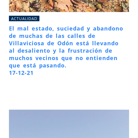
ACTUALIDAD
El mal estado, suciedad y abandono
de muchas de las calles de
Villaviciosa de Odón está llevando
al desaliento y la frustración de
muchos vecinos que no entienden
que está pasando.
17-12-21