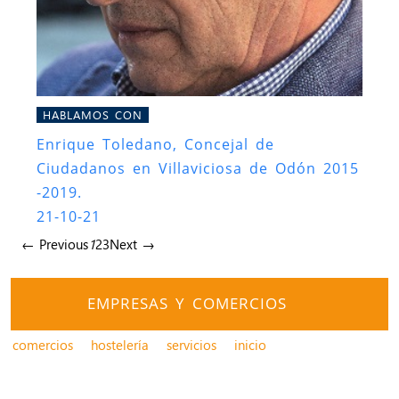
HABLAMOS CON
Enrique Toledano, Concejal de
Ciudadanos en Villaviciosa de Odón 2015
-2019.
21-10-21
← Previous
1
2
3
Next →
EMPRESAS Y COMERCIOS
comercios
hostelería
servicios
inicio