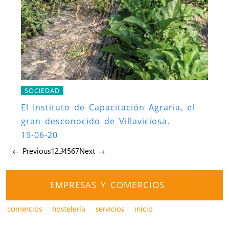
SOCIEDAD
El Instituto de Capacitación Agraria, el
gran desconocido de Villaviciosa.
19-06-20
← Previous
1
2
3
4
5
6
7
Next →
EMPRESAS Y COMERCIOS
comercios
hostelería
servicios
inicio