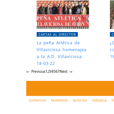
CARTAS AL DIRECTOR
C
La peña Atlética de
¿
Villaviciosa homenajea
c
a la A.D. Villaviciosa.
1
18-03-22
← Previous
1
2
3
4
5
6
7
Next →
comercios
hostelería
servicios
industria
h