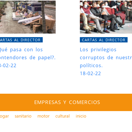
ARTAS AL DIRECTOR
CARTAS AL DIRECTOR
Qué pasa con los
Los privilegios
ontendores de papel?.
corruptos de nuest
8-02-22
políticos.
18-02-22
EMPRESAS Y COMERCIOS
ogar
sanitario
motor
cultural
inicio