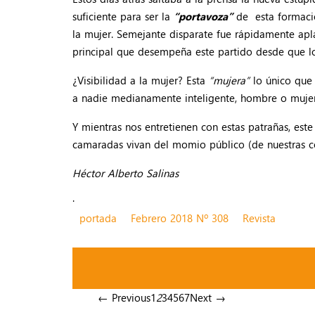
suficiente para ser la
“portavoza”
de esta formación
la mujer. Semejante disparate fue rápidamente ap
principal que desempeña este partido desde que lo 
¿Visibilidad a la mujer? Esta
“mujera”
lo único que 
a nadie medianamente inteligente, hombre o mujer
Y mientras nos entretienen con estas patrañas, es
camaradas vivan del momio público (de nuestras cos
Héctor Alberto Salinas
.
portada
Febrero 2018 Nº 308
Revista
← Previous
1
2
3
4
5
6
7
Next →