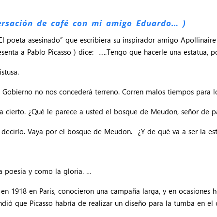
ersación de café con mi amigo Eduardo… )
 poeta asesinado” que escribiera su inspirador amigo Apollinair
resenta a Pablo Picasso ) dice: …..Tengo que hacerle una estatua, 
stusa.
l Gobierno no nos concederá terreno. Corren malos tiempos para l
ea cierto. ¿Qué le parece a usted el bosque de Meudon, señor de 
 decirlo. Vaya por el bosque de Meudon. -¿Y de qué va a ser la e
a poesía y como la gloria. …
e en 1918 en Paris, conocieron una campaña larga, y en ocasiones 
ndió que Picasso habría de realizar un diseño para la tumba en el