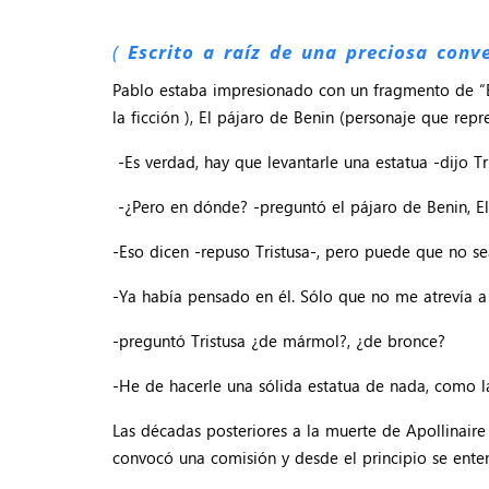
(
Escrito a raíz de una preciosa conv
Pablo estaba impresionado con un fragmento de “El
la ficción ), El pájaro de Benin (personaje que rep
-Es verdad, hay que levantarle una estatua -dijo Tri
-¿Pero en dónde? -preguntó el pájaro de Benin, E
-Eso dicen -repuso Tristusa-, pero puede que no s
-Ya había pensado en él. Sólo que no me atrevía a
-preguntó Tristusa ¿de mármol?, ¿de bronce?
-He de hacerle una sólida estatua de nada, como l
Las décadas posteriores a la muerte de Apollinair
convocó una comisión y desde el principio se ente