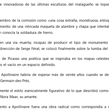
te innovadoras de las últimas esculturas del malagueño se topa
miembro de la comisión como «una cosa extraña, monstruosa, enloq
imiento: de una intricada maqueta de alambre y chapa que intentab
n conocía la soldadura de hierro.
en una vía muerta; incapaz de producir el tipo de monumento 
dirección de Serge Férat, se colocó finalmente sobre la tumba del
 de Picasso una poética que se inspiraba en los mapas celestes.
o el vacío en un espacio definido.
pollinaire habría de esperar más de veinte años cuando se des
-Germain-des-Près.
amente el estilo esencialmente figurativo de lo que describió com
 Nora Maar, su amante.
nto a Apollinaire fuera una obra radical como correspondía a s