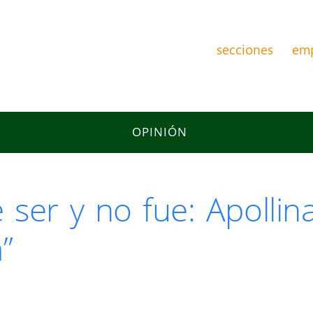
secciones
em
OPINIÓN
ser y no fue: Apollinai
”