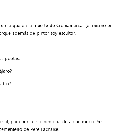
e en la que en la muerte de Croniamantal (él mismo en
porque además de pintor soy escultor.
os poetas.
pájaro?
statua?
hostil, para honrar su memoria de algún modo. Se
 cementerio de Père Lachaise.