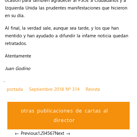
ocasión para también agradecer al PSOE a Ciudadanos y a
Izquierda Unida las prudentes manifestaciones que hicieron
en su día.
Al final, la verdad sale, aunque sea tarde, y los que han
mentido y han ayudado a difundir la infame noticia quedan
retratados.
Atentamente
Juan Godino
.
portada
Septiembre 2018 Nº 314
Revista
otras publicaciones de cartas al
director
← Previous
1
2
3
4
5
6
7
Next →