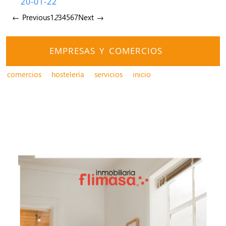
20-01-22
← Previous
1
2
3
4
5
6
7
Next →
EMPRESAS Y COMERCIOS
comercios
hostelería
servicios
inicio