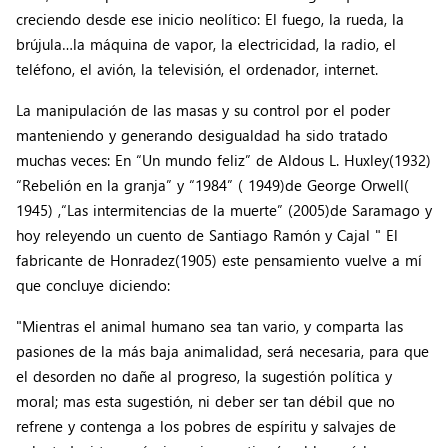
creciendo desde ese inicio neolítico: El fuego, la rueda, la
brújula…la máquina de vapor, la electricidad, la radio, el
teléfono, el avión, la televisión, el ordenador, internet.
La manipulación de las masas y su control por el poder
manteniendo y generando desigualdad ha sido tratado
muchas veces: En “Un mundo feliz” de Aldous L. Huxley(1932)
“Rebelión en la granja” y “1984” ( 1949)de George Orwell(
1945) ,“Las intermitencias de la muerte” (2005)de Saramago y
hoy releyendo un cuento de Santiago Ramón y Cajal " El
fabricante de Honradez(1905) este pensamiento vuelve a mí
que concluye diciendo:
"Mientras el animal humano sea tan vario, y comparta las
pasiones de la más baja animalidad, será necesaria, para que
el desorden no dañe al progreso, la sugestión política y
moral; mas esta sugestión, ni deber ser tan débil que no
refrene y contenga a los pobres de espíritu y salvajes de