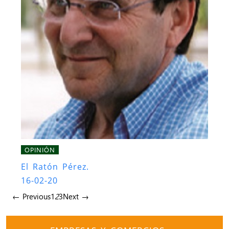
OPINIÓN
El Ratón Pérez.
16-02-20
← Previous
1
2
3
Next →