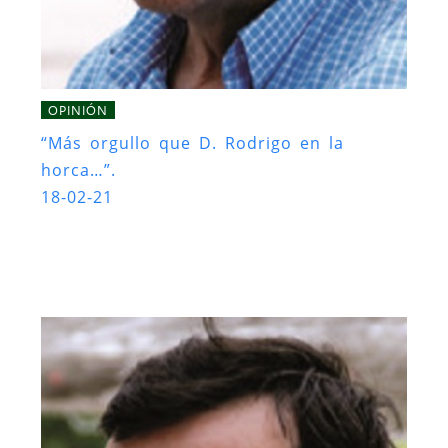
OPINIÓN
“Más orgullo que D. Rodrigo en la
horca…”.
18-02-21