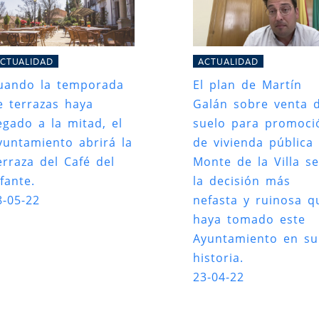
CTUALIDAD
ACTUALIDAD
uando la temporada
El plan de Martín
e terrazas haya
Galán sobre venta 
legado a la mitad, el
suelo para promoci
yuntamiento abrirá la
de vivienda pública
erraza del Café del
Monte de la Villa s
fante.
la decisión más
8-05-22
nefasta y ruinosa q
haya tomado este
Ayuntamiento en su
historia.
23-04-22