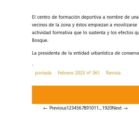
El centro de formación deportiva a nombre de una 
vecinos de la zona y éstos empiezan a movilizarse 
actividad formativa que lo sustenta y los efectos q
Bosque.
La presidenta de la entidad urbanística de conser
.
portada
Febrero 2023 nº 361
Revista
← Previous
1
2
3
4
5
6
7
8
9
10
11
…
19
20
Next →