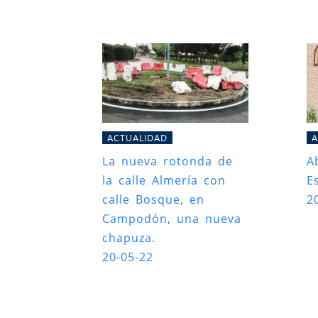
ACTUALIDAD
A
La nueva rotonda de
A
la calle Almería con
E
calle Bosque, en
2
Campodón, una nueva
chapuza.
20-05-22