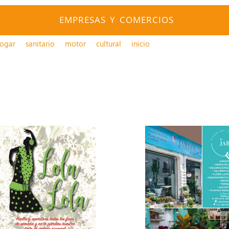
EMPRESAS Y COMERCIOS
ogar
sanitario
motor
cultural
inicio