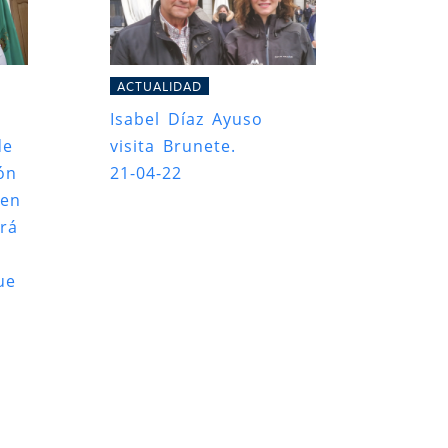
ACTUALIDAD
Isabel Díaz Ayuso
de
visita Brunete.
ón
21-04-22
 en
erá
ue