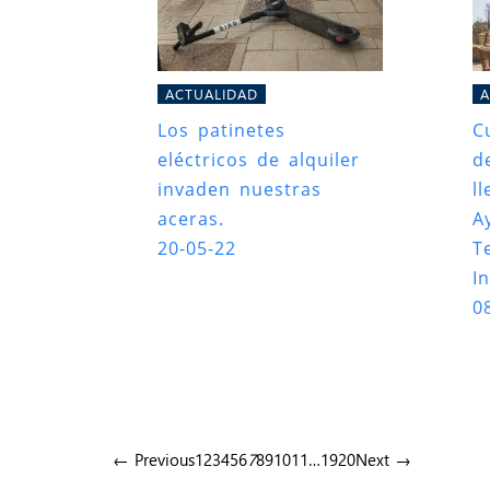
ACTUALIDAD
A
Los patinetes
C
eléctricos de alquiler
d
invaden nuestras
l
aceras.
A
20-05-22
T
In
0
← Previous
1
2
3
4
5
6
7
8
9
10
11
…
19
20
Next →