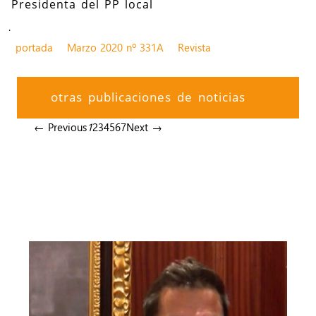
Presidenta del PP local
.
portada
Marzo 2020 nº 331A
Revista
otras publicaciones de noticias
← Previous
1
2
3
4
5
6
7
Next →