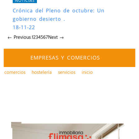
NOTICIAS
Crónica del Pleno de octubre: Un
gobierno desierto .
18-11-22
← Previous
1
2
3
4
5
6
7
Next →
EMPRESAS Y COMERCIOS
comercios
hostelería
servicios
inicio