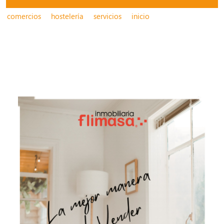
comercios
hostelería
servicios
inicio