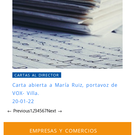
CARTAS AL DIRECTOR
Carta abierta a María Ruiz, portavoz de
VOX- Villa.
20-01-22
← Previous
1
2
3
4
5
6
7
Next →
EMPRESAS Y COMERCIOS