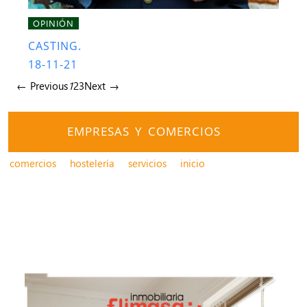
OPINIÓN
CASTING.
18-11-21
← Previous
1
2
3
Next →
EMPRESAS Y COMERCIOS
comercios
hostelería
servicios
inicio