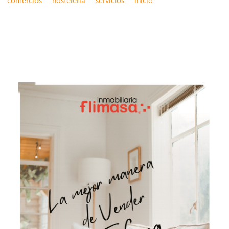
comercios
hostelería
servicios
inicio