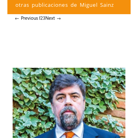
otras publicaciones de Miguel Sainz
← Previous
1
2
3
Next →