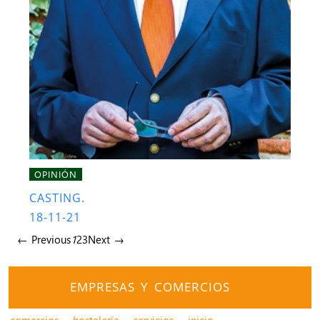
OPINIÓN
CASTING.
18-11-21
← Previous
1
2
3
Next →
EMPRESAS Y COMERCIOS