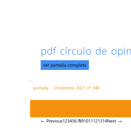
pdf círculo de op
ver pantalla completa
.
portada
Diciembre 2021 nº 348
← Previous
1
2
3
4
5
6
7
8
9
10
11
12
13
14
Next →