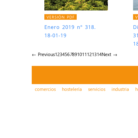
VERSIÓN PDF
V
Enero 2019 nº 318.
D
18-01-19
3
1
← Previous
1
2
3
4
5
6
7
8
9
10
11
12
13
14
Next →
comercios
hostelería
servicios
industria
h