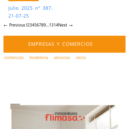
Julio 2025 nº 387.
21-07-25
← Previous
1
2
3
4
5
6
7
8
9
…
13
14
Next →
EMPRESAS Y COMERCIOS
comercios
hostelería
servicios
inicio