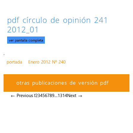
pdf círculo de opinión 241
2012_01
ver pantalla completa
.
portada
Enero 2012 Nº 240
otras publicaciones de versión pdf
← Previous
1
2
3
4
5
6
7
8
9
…
13
14
Next →