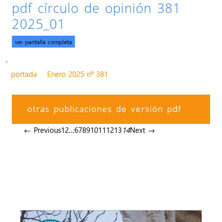
pdf círculo de opinión 381
2025_01
ver pantalla completa
.
portada
Enero 2025 nº 381
otras publicaciones de versión pdf
← Previous
1
2
…
6
7
8
9
10
11
12
13
14
Next →