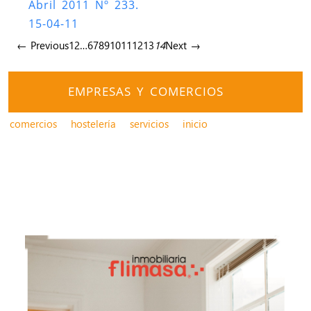
Abril 2011 Nº 233.
15-04-11
← Previous
1
2
…
6
7
8
9
10
11
12
13
14
Next →
EMPRESAS Y COMERCIOS
comercios
hostelería
servicios
inicio