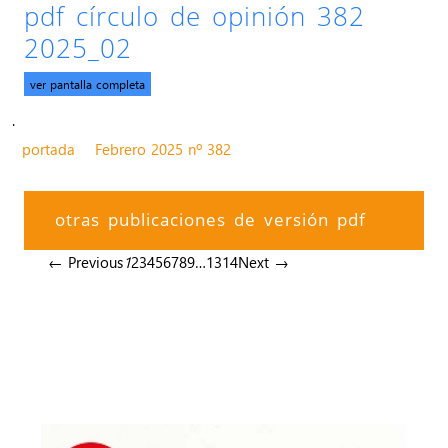
pdf círculo de opinión 382
2025_02
ver pantalla completa
.
portada
Febrero 2025 nº 382
otras publicaciones de versión pdf
← Previous
1
2
3
4
5
6
7
8
9
…
13
14
Next →