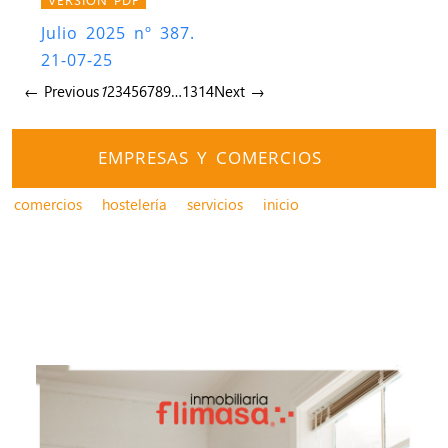
Julio 2025 nº 387.
21-07-25
← Previous
1
2
3
4
5
6
7
8
9
…
13
14
Next →
EMPRESAS Y COMERCIOS
comercios
hostelería
servicios
inicio