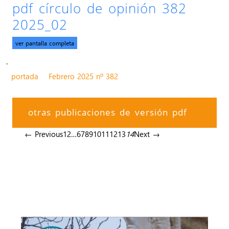
pdf círculo de opinión 382
2025_02
ver pantalla completa
.
portada
Febrero 2025 nº 382
otras publicaciones de versión pdf
← Previous
1
2
…
6
7
8
9
10
11
12
13
14
Next →