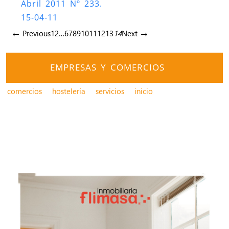
Abril 2011 Nº 233.
15-04-11
← Previous
1
2
…
6
7
8
9
10
11
12
13
14
Next →
EMPRESAS Y COMERCIOS
comercios
hostelería
servicios
inicio