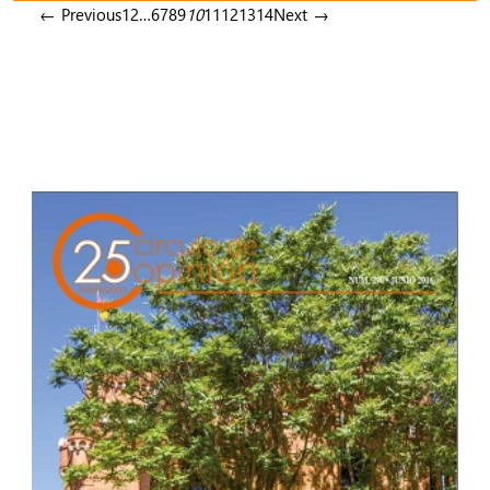
← Previous
1
2
…
6
7
8
9
10
11
12
13
14
Next →