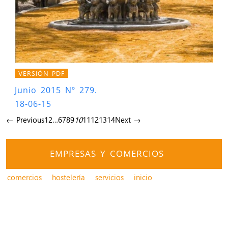
VERSIÓN PDF
Junio 2015 Nº 279.
18-06-15
← Previous
1
2
…
6
7
8
9
10
11
12
13
14
Next →
EMPRESAS Y COMERCIOS
comercios
hostelería
servicios
inicio