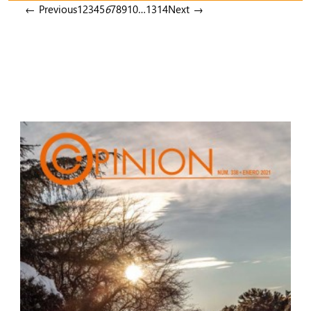
← Previous
1
2
3
4
5
6
7
8
9
10
…
13
14
Next →