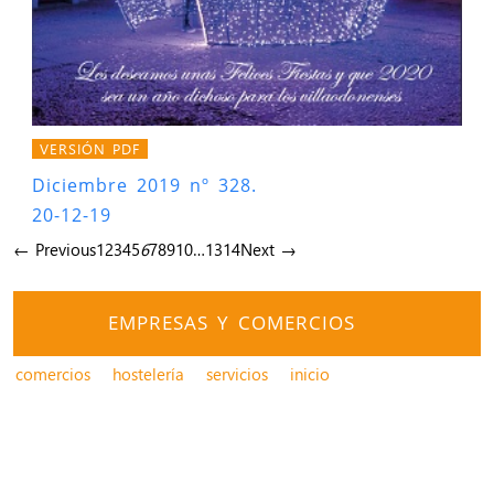
VERSIÓN PDF
Diciembre 2019 nº 328.
20-12-19
← Previous
1
2
3
4
5
6
7
8
9
10
…
13
14
Next →
EMPRESAS Y COMERCIOS
comercios
hostelería
servicios
inicio