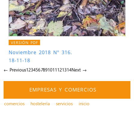
VERSIÓN PDF
Noviembre 2018 Nº 316.
18-11-18
← Previous
1
2
3
4
5
6
7
8
9
10
11
12
13
14
Next →
EMPRESAS Y COMERCIOS
comercios
hostelería
servicios
inicio