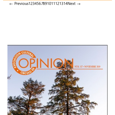
← Previous
1
2
3
4
5
6
7
8
9
10
11
12
13
14
Next →