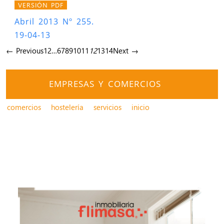
VERSIÓN PDF
Abril 2013 Nº 255.
19-04-13
← Previous
1
2
…
6
7
8
9
10
11
12
13
14
Next →
EMPRESAS Y COMERCIOS
comercios
hostelería
servicios
inicio