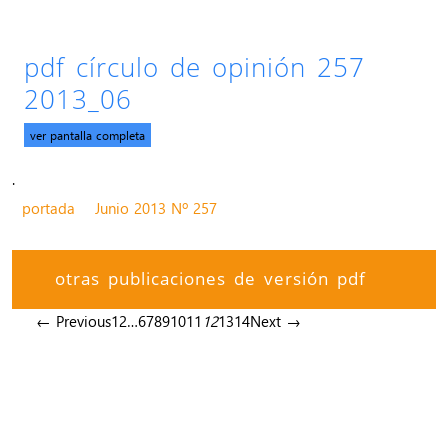
pdf círculo de opinión 257
2013_06
ver pantalla completa
.
portada
Junio 2013 Nº 257
otras publicaciones de versión pdf
← Previous
1
2
…
6
7
8
9
10
11
12
13
14
Next →