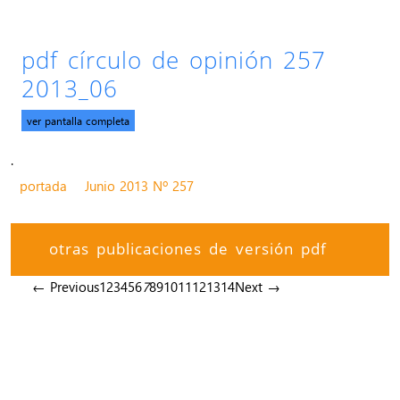
pdf círculo de opinión 257
2013_06
ver pantalla completa
.
portada
Junio 2013 Nº 257
otras publicaciones de versión pdf
← Previous
1
2
3
4
5
6
7
8
9
10
11
12
13
14
Next →