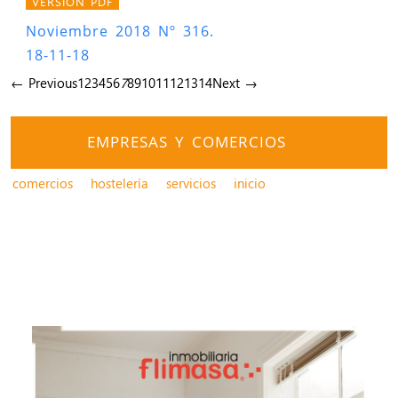
VERSIÓN PDF
Noviembre 2018 Nº 316.
18-11-18
← Previous
1
2
3
4
5
6
7
8
9
10
11
12
13
14
Next →
EMPRESAS Y COMERCIOS
comercios
hostelería
servicios
inicio