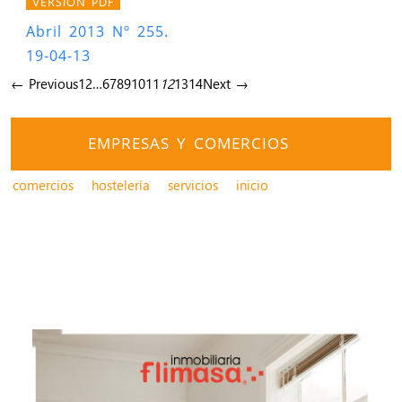
VERSIÓN PDF
Abril 2013 Nº 255.
19-04-13
← Previous
1
2
…
6
7
8
9
10
11
12
13
14
Next →
EMPRESAS Y COMERCIOS
comercios
hostelería
servicios
inicio