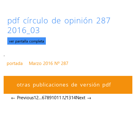
pdf círculo de opinión 287
2016_03
ver pantalla completa
.
portada
Marzo 2016 Nº 287
otras publicaciones de versión pdf
← Previous
1
2
…
6
7
8
9
10
11
12
13
14
Next →