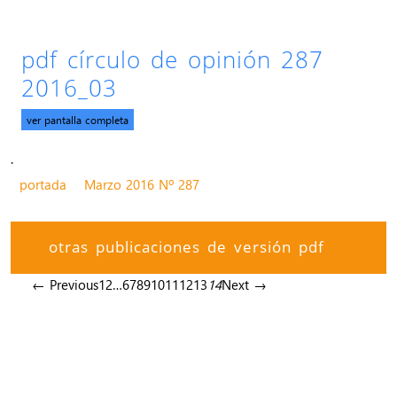
pdf círculo de opinión 287
2016_03
ver pantalla completa
.
portada
Marzo 2016 Nº 287
otras publicaciones de versión pdf
← Previous
1
2
…
6
7
8
9
10
11
12
13
14
Next →