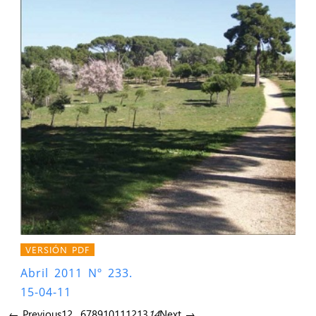
VERSIÓN PDF
Abril 2011 Nº 233.
15-04-11
← Previous
1
2
…
6
7
8
9
10
11
12
13
14
Next →