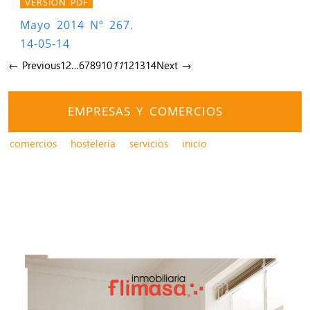
VERSIÓN PDF
Mayo 2014 Nº 267.
14-05-14
← Previous
1
2
…
6
7
8
9
10
11
12
13
14
Next →
EMPRESAS Y COMERCIOS
comercios
hostelería
servicios
inicio