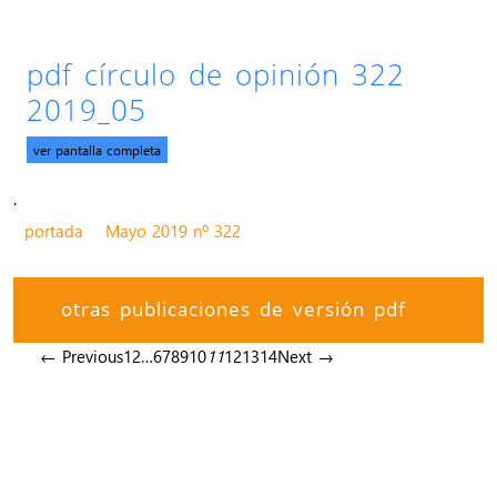
pdf círculo de opinión 322
2019_05
ver pantalla completa
.
portada
Mayo 2019 nº 322
otras publicaciones de versión pdf
← Previous
1
2
…
6
7
8
9
10
11
12
13
14
Next →