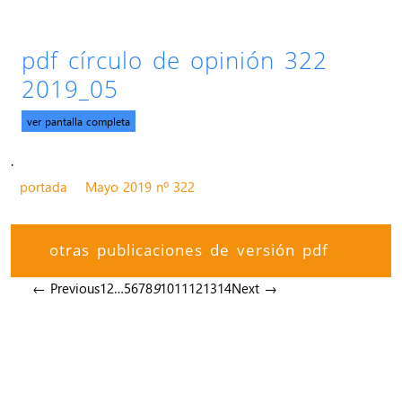
pdf círculo de opinión 322
2019_05
ver pantalla completa
.
portada
Mayo 2019 nº 322
otras publicaciones de versión pdf
← Previous
1
2
…
5
6
7
8
9
10
11
12
13
14
Next →