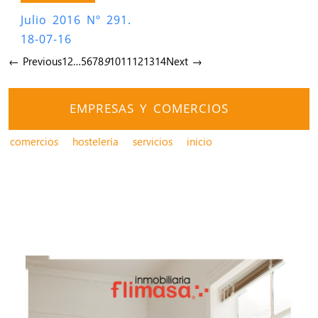
Julio 2016 Nº 291.
18-07-16
← Previous
1
2
…
5
6
7
8
9
10
11
12
13
14
Next →
EMPRESAS Y COMERCIOS
comercios
hostelería
servicios
inicio