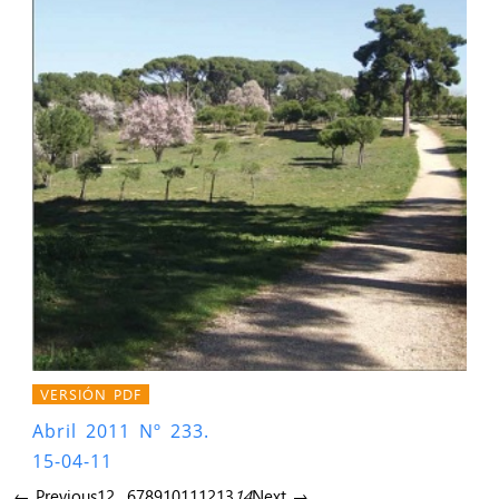
VERSIÓN PDF
Abril 2011 Nº 233.
15-04-11
← Previous
1
2
…
6
7
8
9
10
11
12
13
14
Next →