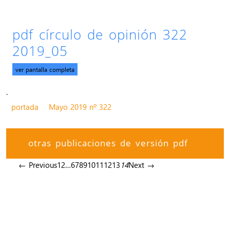
pdf círculo de opinión 322
2019_05
ver pantalla completa
.
portada
Mayo 2019 nº 322
otras publicaciones de versión pdf
← Previous
1
2
…
6
7
8
9
10
11
12
13
14
Next →