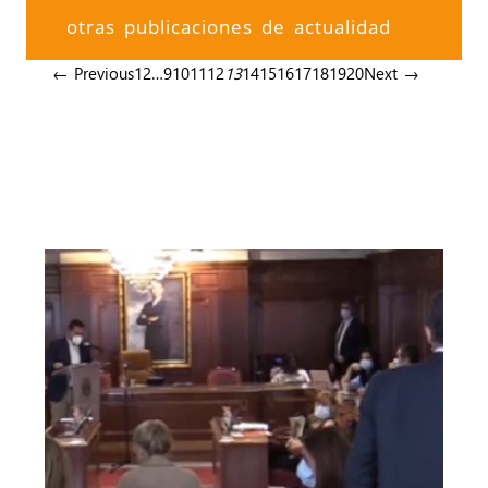
otras publicaciones de actualidad
← Previous
1
2
…
9
10
11
12
13
14
15
16
17
18
19
20
Next →