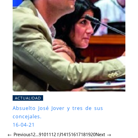
ACTUALIDAD
Absuelto José Jover y tres de sus
concejales.
16-04-21
← Previous
1
2
…
9
10
11
12
13
14
15
16
17
18
19
20
Next →