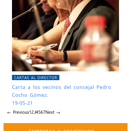
CARTAS AL DIRECTOR
Carta a los vecinos del concejal Pedro
Cocho Gómez.
19-05-21
← Previous
1
2
3
4
5
6
7
Next →