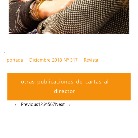
.
portada
Diciembre 2018 Nº 317
Revista
otras publicaciones de cartas al
director
← Previous
1
2
3
4
5
6
7
Next →