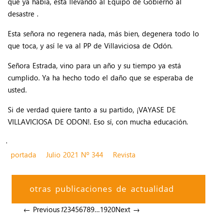
que ya había, está llevando al Equipo de Gobierno al
desastre .
Esta señora no regenera nada, más bien, degenera todo lo
que toca, y así le va al PP de Villaviciosa de Odón.
Señora Estrada, vino para un año y su tiempo ya está
cumplido. Ya ha hecho todo el daño que se esperaba de
usted.
Si de verdad quiere tanto a su partido, ¡VAYASE DE
VILLAVICIOSA DE ODON!. Eso sí, con mucha educación.
.
portada
Julio 2021 Nº 344
Revista
otras publicaciones de actualidad
← Previous
1
2
3
4
5
6
7
8
9
…
19
20
Next →