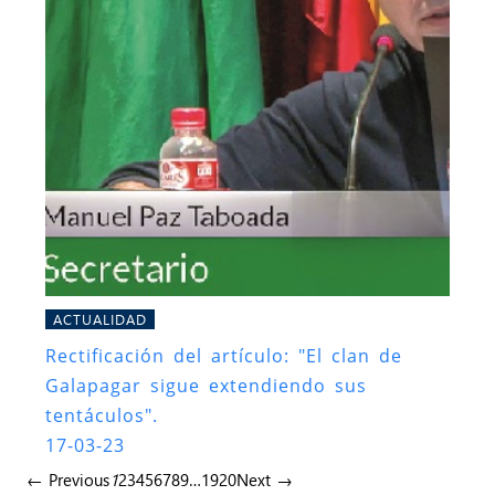
ACTUALIDAD
Rectificación del artículo: "El clan de
Galapagar sigue extendiendo sus
tentáculos".
17-03-23
← Previous
1
2
3
4
5
6
7
8
9
…
19
20
Next →