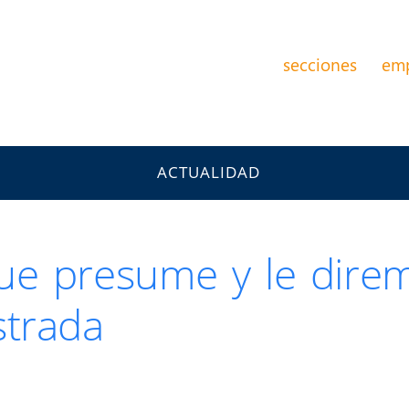
secciones
em
ACTUALIDAD
ue presume y le dire
strada