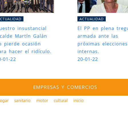
CTUALIDAD
ACTUALIDAD
uestro insustancial
El PP en plena treg
lcalde Martín Galán
armada ante las
o pierde ocasión
próximas elecciones
ara hacer el ridículo.
internas.
0-01-22
20-01-22
EMPRESAS Y COMERCIOS
ogar
sanitario
motor
cultural
inicio