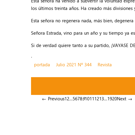
Esta señora ha venido a subvertir la voluntad expre
los últimos treinta años. Ha creado más divisiones
Esta señora no regenera nada, más bien, degenera t
Señora Estrada, vino para un año y su tiempo ya e
Si de verdad quiere tanto a su partido, ¡VAYASE 
.
portada
Julio 2021 Nº 344
Revista
← Previous
1
2
…
5
6
7
8
9
10
11
12
13
…
19
20
Next →