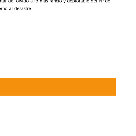
catar del olvido a lo más rancio y deplorable del PP de
rno al desastre .