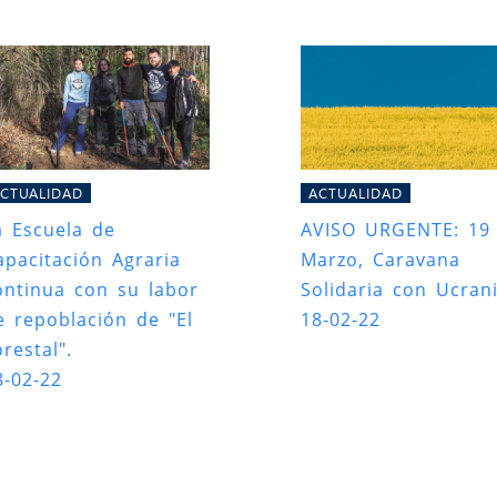
CTUALIDAD
ACTUALIDAD
a Escuela de
AVISO URGENTE: 19
apacitación Agraria
Marzo, Caravana
ontinua con su labor
Solidaria con Ucrani
e repoblación de "El
18-02-22
restal".
8-02-22