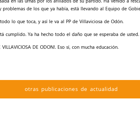
sada en las urnas por los afiliados de su partido. Ha venido a res
 y problemas de los que ya había, está llevando al Equipo de Gobie
odo lo que toca, y así le va al PP de Villaviciosa de Odón.
stá cumplido. Ya ha hecho todo el daño que se esperaba de usted.
DE VILLAVICIOSA DE ODON!. Eso sí, con mucha educación.
otras publicaciones de actualidad