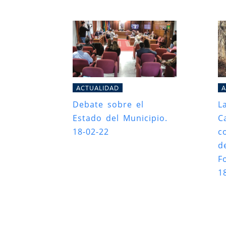
ACTUALIDAD
A
Debate sobre el
L
Estado del Municipio.
C
18-02-22
c
d
Fo
1