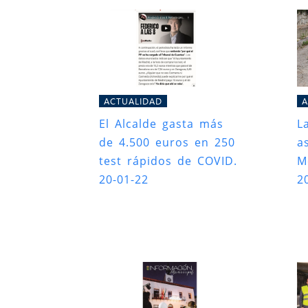
ACTUALIDAD
A
El Alcalde gasta más
L
de 4.500 euros en 250
a
test rápidos de COVID.
M
20-01-22
2