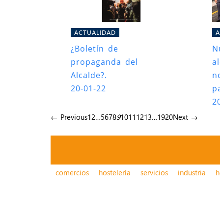
ACTUALIDAD
A
¿Boletín de
N
propaganda del
a
Alcalde?.
n
20-01-22
p
2
← Previous
1
2
…
5
6
7
8
9
10
11
12
13
…
19
20
Next →
comercios
hostelería
servicios
industria
h